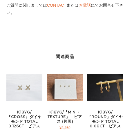
ご質問に関しましては
CONTACT
または
お電話
にてお問合せ下さ
い。
関連商品
K18YG/
K18YG/『MINI・
K18YG/
『CROSS』ダイヤ
TEXTURE』 ピア
『ROUND』ダイヤ
モンド TOTAL
ス (片耳)
モンド TOTAL
0.126CT ピアス
0.08CT ピアス
¥
8,250