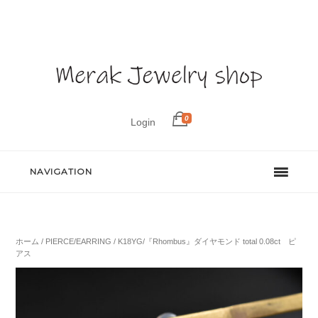
0
Login
NAVIGATION
ホーム
/
PIERCE/EARRING
/ K18YG/『Rhombus』ダイヤモンド total 0.08ct ピ
アス