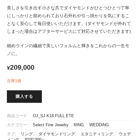
美しさを引き出す小さな爪でダイヤモンドがひとつひとつ丁寧
にしっかりと留められており石外れや引っ掛かりを気にするこ
となく安心して毎日使いいただけます。(ダイヤモンドが外れて
しまった場合はアフターサービスにて対応させていただきます)
細めラインの繊細で美しいフォルムと輝きをこれからの一生モ
ノに。
209,000
¥
在庫1個
購入する
商品コード:
OJ_SJ.K18.FULL.ETE
カテゴリー:
Select Fine Jewelry
,
RING
,
WEDDING
タグ:
リング
,
ダイヤモンドリング
,
エタニティリング
,
ウェデ
ィング
,
¥100.000～