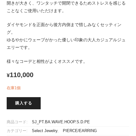
開きが大きく、ワンタッチで開閉できるためストレスを感じる
ことなくご使用いただけます。
ダイヤモンドを正面から後方内側まで惜しみなくセッティン
グ。
ゆるやかにウェーブがかった優しい印象の大人カジュアルジュ
エリーです。
様々なコーデと相性がよくオススメです。
110,000
¥
在庫1個
購入する
商品コード:
SJ_PT.BA.WAVE.HOOP.S.D.PE
カテゴリー:
Select Jewelry
,
PIERCE/EARRING