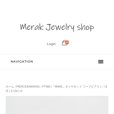
0
Login
NAVIGATION
ホーム
/
PIERCE/EARRING
/ PT900 /『WAVE』ダイヤモンド フープピアス ( バネ
式 ) 0.13ct ×2