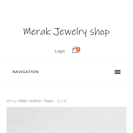
0
Login
NAVIGATION
ホーム
/
RING
/ K18YG/『Stack』 リング