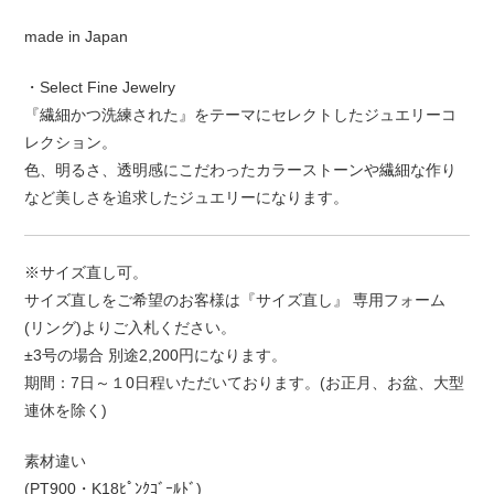
made in Japan
・Select Fine Jewelry
『繊細かつ洗練された』をテーマにセレクトしたジュエリーコ
レクション。
色、明るさ、透明感にこだわったカラーストーンや繊細な作り
など美しさを追求したジュエリーになります。
※サイズ直し可。
サイズ直しをご希望のお客様は『サイズ直し』 専用フォーム
(リング)よりご入札ください。
±3号の場合 別途2,200円になります。
期間：7日～１0日程いただいております。(お正月、お盆、大型
連休を除く)
素材違い
(PT900・K18ﾋﾟﾝｸｺﾞｰﾙﾄﾞ)