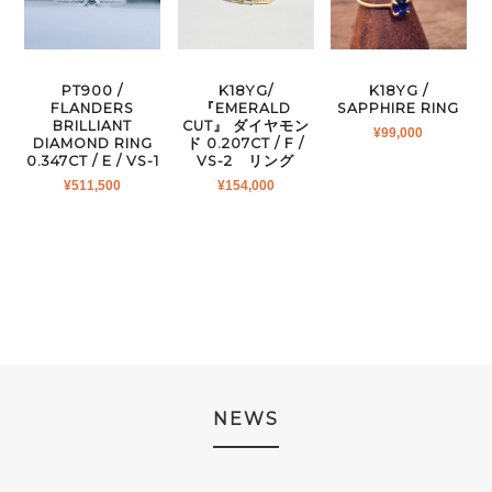
PT900 /
K18YG/
K18YG /
FLANDERS
『EMERALD
SAPPHIRE RING
BRILLIANT
CUT』 ダイヤモン
¥
99,000
DIAMOND RING
ド 0.207CT / F /
0.347CT / E / VS-1
VS-2 リング
¥
511,500
¥
154,000
NEWS