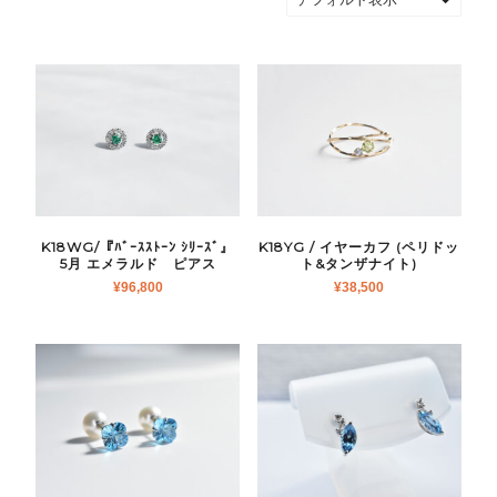
K18WG/『ﾊﾞｰｽｽﾄｰﾝ ｼﾘｰｽﾞ』
K18YG / イヤーカフ (ペリドッ
5月 エメラルド ピアス
ト&タンザナイト)
¥
96,800
¥
38,500